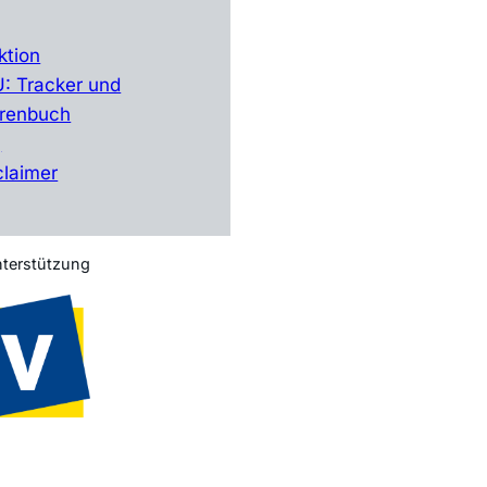
ktion
: Tracker und
renbuch
Q
claimer
nterstützung