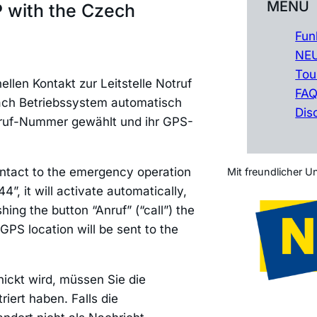
MENÜ
 with the Czech
Fun
NEU
Tou
llen Kontakt zur Leitstelle Notruf
FA
nach Betriebssystem automatisch
Dis
truf-Nummer gewählt und ihr GPS-
ontact to the emergency operation
Mit freundlicher U
, it will activate automatically,
ing the button “Anruf” (“call”) the
GPS location will be sent to the
hickt wird, müssen Sie die
ert haben. Falls die