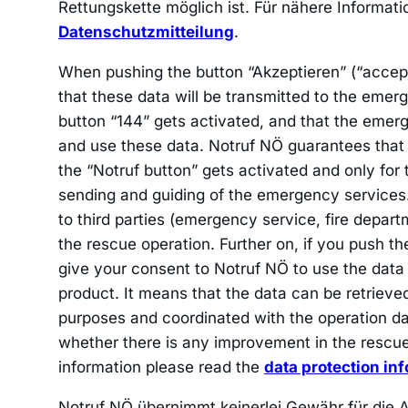
Rettungskette möglich ist. Für nähere Informatio
Datenschutzmitteilung
.
When pushing the button “Akzeptieren” (“accept
that these data will be transmitted to the emer
button “144” gets activated, and that the emer
and use these data. Notruf NÖ guarantees that 
the “Notruf button” gets activated and only for th
sending and guiding of the emergency services
to third parties (emergency service, fire depart
the rescue operation. Further on, if you push t
give your consent to Notruf NÖ to use the data 
product. It means that the data can be retrieve
purposes and coordinated with the operation d
whether there is any improvement in the rescue 
information please read the
data protection in
Notruf NÖ übernimmt keinerlei Gewähr für die Ak